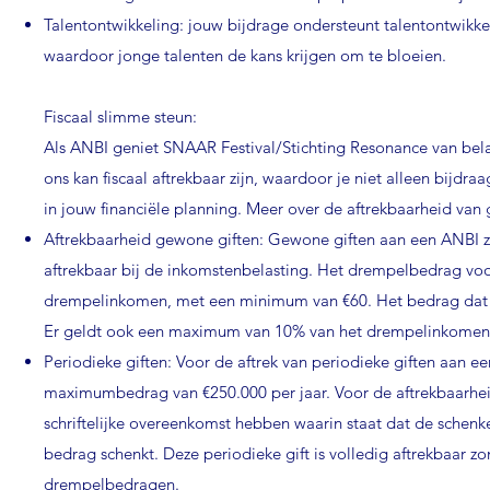
Talentontwikkeling: jouw bijdrage ondersteunt talentontwikke
waardoor jonge talenten de kans krijgen om te bloeien.
Fiscaal slimme steun:
Als ANBI geniet SNAAR Festival/Stichting Resonance van bel
ons kan fiscaal aftrekbaar zijn, waardoor je niet alleen bijdra
in jouw financ
iële planning. Meer over de af
trekbaarheid van g
Aftrekbaarheid gewone giften:
Gewone giften aan een ANBI z
aftrekbaar bij de inkomstenbelasting. Het drempelbedrag voo
drempelinkomen, met een minimum van €60. Het bedrag dat de
Er geldt ook een maximum van 10% van het drempelinkome
Periodieke giften:
Voor de aftrek van periodieke giften aan 
maximumbedrag van €250.000 per jaar. Voor de aftrekbaarhe
schriftelijke overeenkomst hebben waarin staat dat de schenke
bedrag schenkt. Deze periodieke gift is volledig aftrekbaar 
drempelbedragen.