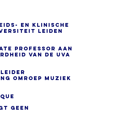
ids- en Klinische
versiteit Leiden
ate Professor aan
rdheid van de UvA
mleider
ting Omroep muziek
oque
gt geen