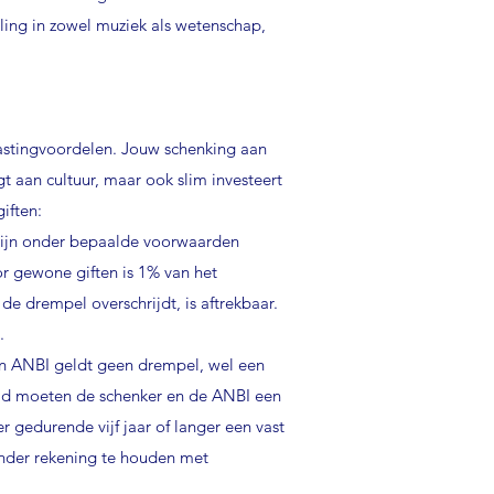
ling in zowel muziek als wetenschap,
astingvoordelen. Jouw schenking aan
agt aan cultuur, maar ook slim investeert
iften:
ijn onder bepaalde voorwaarden
r gewone giften is 1% van het
 drempel overschrijdt, is aftrekbaar.
n.
een ANBI geldt geen drempel, wel een
id moeten de schenker en de ANBI een
r gedurende vijf jaar of langer een vast
zonder rekening te houden met