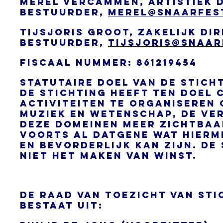
Merel Vercammen, artistiek 
bestuurder,
merel@snaarfest
tijsjoris groot, zakelijk di
bestuurder,
tijsjoris@snaar
Fiscaal nummer: 861219454
Statutaire doel van de stich
De stichting heeft ten doel 
activiteiten te organiseren 
muziek en wetenschap, de ve
deze domeinen meer zichtbaa
voorts al datgene wat hier
en bevorderlijk kan zijn. De
niet het ma
ken van winst.
De Raad van Toezicht van St
bestaat uit: