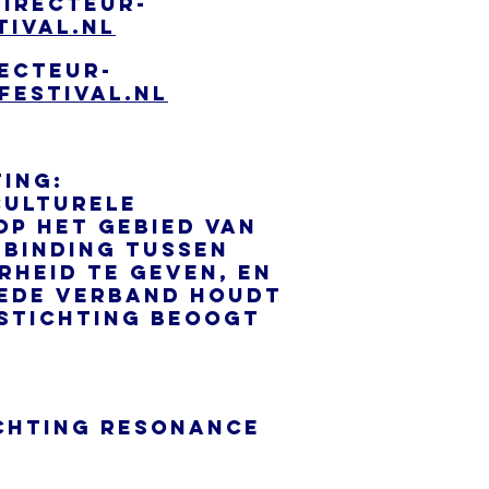
directeur-
ival.nl
recteur-
festival.nl
ting:
culturele
op het gebied van
rbinding tussen
rheid te geven, en
mede verband houdt
 stichting beoogt
ichting Resonance