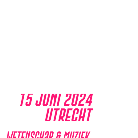
SNAAR brings an
ode to our
curiosity!