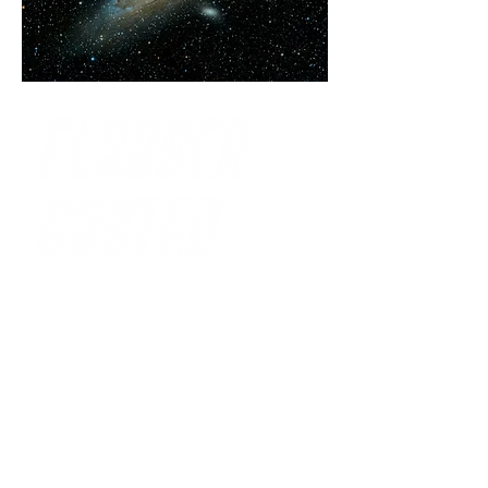
Which music suits your
personality? Can you keep
your hand in ice water for
longer when you listen to
your favourite music?
Test yourself, challenge
yourself and let yourself
be inspired by the
favourite music and
greatest scientist and
violinist: Albert Einstein.